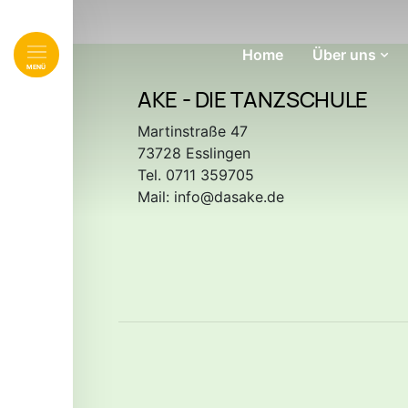
Home
Über uns
Navigation überspringen
MENÜ
AKE - DIE TANZSCHULE
Martinstraße 47
73728 Esslingen
Tel. 0711 359705
Mail:
info@dasake.de